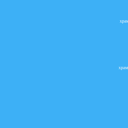
хра
храм